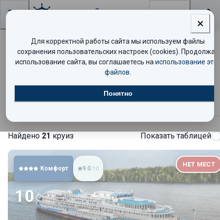
Поиск
Для корректной работы сайта мы используем файлы
Теплоход «Северная сказка» —
сохранения пользовательских настроек (cookies). Продолжая
использование сайта, вы соглашаетесь на
использование эти
расписание круизов и цены
файлов
.
Понятно
Круизы
Найдено
21
круиз
Показать таблицей
НЕТ МЕСТ
Комфорт
9.0
/10
10