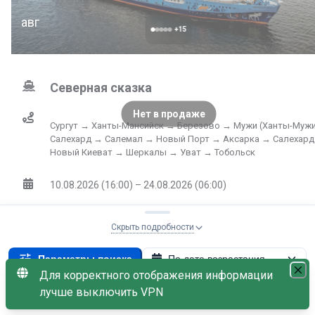
авг
+
15
Северная сказка
Нет в продаже
Сургут → Ханты-Мансийск → Березово → Мужи (Ханты-Муж
Салехард → Салемал → Новый Порт → Аксарка → Салехар
Новый Киеват → Шеркалы → Уват → Тобольск
10.08.2026 (16:00) – 24.08.2026 (06:00)
15
дней
Скрыть подробности
Выбрать к
Параметры поиска
По дате возрастания
325 290
от
₽
Для корректного отображения информации
Не
Теплоход: Северная сказка
×
лучше выключить VPN
С наличием мест
Пенсионная скидка −3%
Дети бесплатно