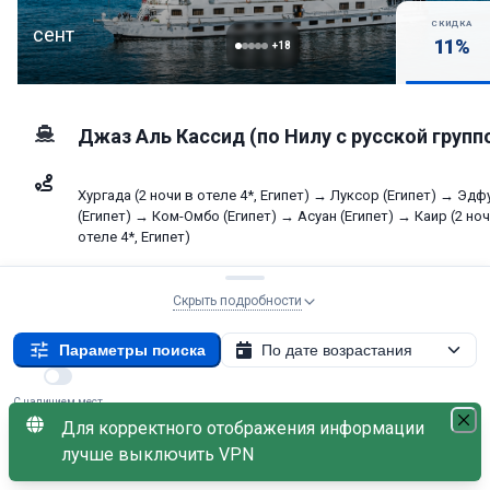
СКИДКА
сент
11
%
+
18
Джаз Аль Кассид (по Нилу с русской групп
Хургада (2 ночи в отеле 4*, Египет) → Луксор (Египет) → Эдф
(Египет) → Ком-Омбо (Египет) → Асуан (Египет) → Каир (2 ноч
отеле 4*, Египет)
29.09.2026 (время уточняется) – 07.10.2026 (время
Скрыть подробности
уточняется)
Параметры поиска
По дате возрастания
9
дней
С наличием мест
Выбрать к
Для корректного отображения информации
110 518
от
₽
Теплоход: Джаз Аль Кассид (по Нилу с русской группой)
×
лучше выключить VPN
Свободно: 1
без скидки
124 149
₽