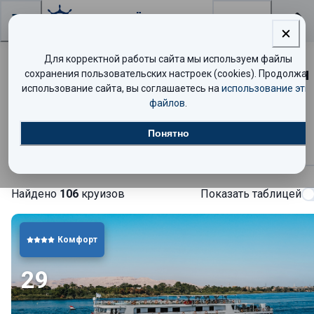
Поиск
Для корректной работы сайта мы используем файлы
Речные круизы по Нилу для россиян
сохранения пользовательских настроек (cookies). Продолжая
использование сайта, вы соглашаетесь на
использование эти
на теплоходе Jaz Al Qassida
файлов
.
Понятно
Круизы
Найдено
106
круизов
Показать таблицей
Комфорт
29