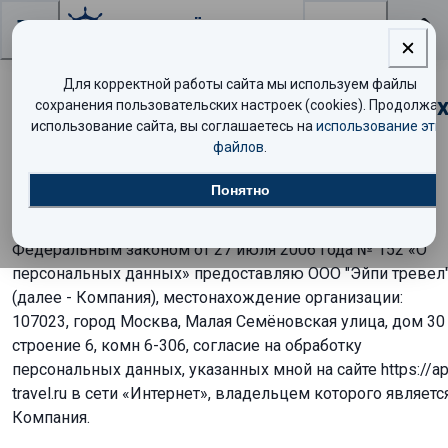
Поиск
Для корректной работы сайта мы используем файлы
Согласие на обработку персональны
сохранения пользовательских настроек (cookies). Продолжая
использование сайта, вы соглашаетесь на
использование эти
данных
файлов
.
ПОЛЬЗОВАТЕЛЬСКОЕ СОГЛАШЕНИЕ
Понятно
Я, субъект персональных данных, в соответствии с
Федеральным законом от 27 июля 2006 года № 152 «О
персональных данных» предоставляю ООО "Эйпи тревел
(далее - Компания), местонахождение организации:
107023, город Москва, Малая Семёновская улица, дом 30
строение 6, комн 6-306, согласие на обработку
персональных данных, указанных мной на сайте
https://a
travel.ru
в сети «Интернет», владельцем которого являетс
Компания.