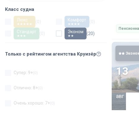
Класс судна
Люкс
Комфорт
(
0
)
(
0
)
★★★★★
★★★★
Пенсионна
Стандарт
Эконом
(
0
)
(
20
)
★★★
★★
Эконо
Только с рейтингом агентства Круизёр
13
Супер: 9+
(
0
)
Отлично: 8+
(
0
)
авг
Очень хорошо: 7+
(
0
)
Хорошо: 6+
(
0
)
Неплохо: 5+
(
0
)