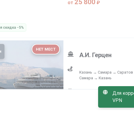
25 800
от
₽
я скидка −5%
НЕТ МЕСТ
м
А.И. Герцен
Казань → Самара → Саратов
Самара → Казань
13.08.2026 (10:00) – 22.08.2
Для корр
Нет в продаж
VPN
10
дней
63 100
от
₽