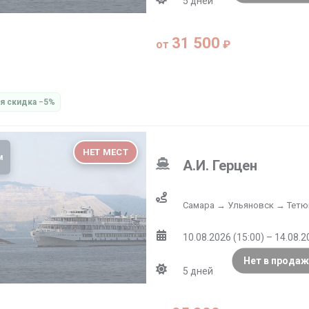
льные дискотеки. Юных путешественников будут ждать п
5
дней
 таким образом, чтобы каждому туристу было интересно. Н
проводятся концерты с ведущими коллективами, детская ан
31 500
от
₽
 зажигательные вечерние шоу-программы и дискотеки! Одна
мечают на борту свои личные праздники, будь то день ро
я скидка −5%
НЕТ МЕСТ
м
А.И. Герцен
Самара → Ульяновск → Тетю
10.08.2026 (15:00) – 14.08.2
Нет в продаж
5
дней