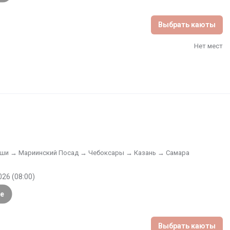
рофессиональные аниматоры. Программа мероприятий 
а борту теплохода имеются концертный зал и музыкальный 
Выбрать каюты
имация, интересные мастер-классы, беседы, тематические 
 из традиций теплохода — поздравление туристов, 
Нет мест
ждения или годовщина свадьбы.
ши → Мариинский Посад → Чебоксары → Казань → Самара
026 (08:00)
е
Выбрать каюты