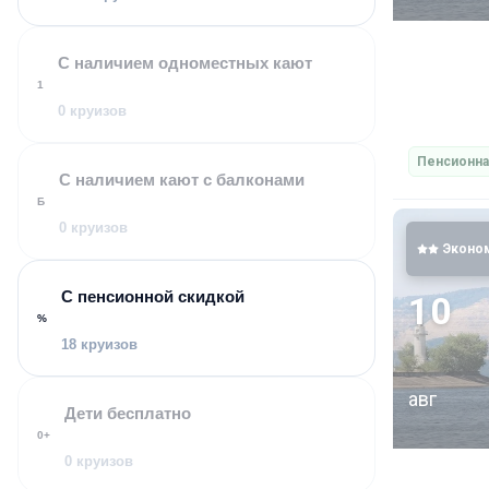
и зажигате
составлена
салон где 
С наличием одноместных кают
вечеринки,
1
которые от
0 круизов
Пенсионна
С наличием кают с балконами
Б
0 круизов
Эконо
С пенсионной скидкой
10
%
18 круизов
авг
Дети бесплатно
0+
0 круизов