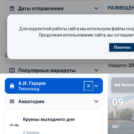
РАЗМЕЩЕ
Даты отправления
На борту р
Продолжительность круиза
одноместны
Для корректной работы сайта мы используем файлы сохра
Продолжая использование сайта, вы соглашает
Круизы
Понятно
ПИТАНИЕ
Дополнительные пожелания
В круизах 
Найдено
20
гости тепл
Популярные маршруты
ресторана т
А.И. Герцен
продаётся 
Эконо
Теплоход
выдается «с
09
Акватории
РАЗВЛЕЧЕ
Круизы выходного дня
авг
Пт–Вс
На борту ра
2 круиза