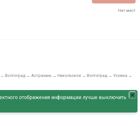
Нет мест
 → Волгоград → Астрахань → Никольское → Волгоград → Усовка →
026 (10:00)
ектного отображения информации лучше выключить
е
С наличием мест
По дате возрастания
Выбрать каюты
Нет мест