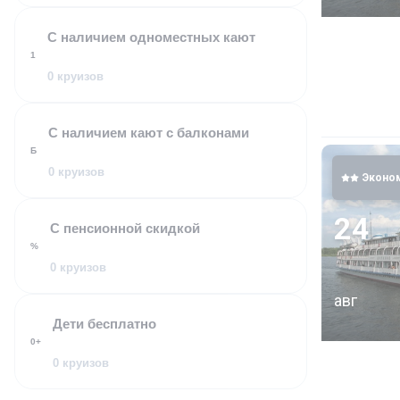
С наличием одноместных кают
1
КРУИЗЫ
0 круизов
Теплоход с
Стоянки в 
С наличием кают с балконами
окончания:
Б
0 круизов
Эконо
24
С пенсионной скидкой
%
0 круизов
авг
Дети бесплатно
0+
0 круизов