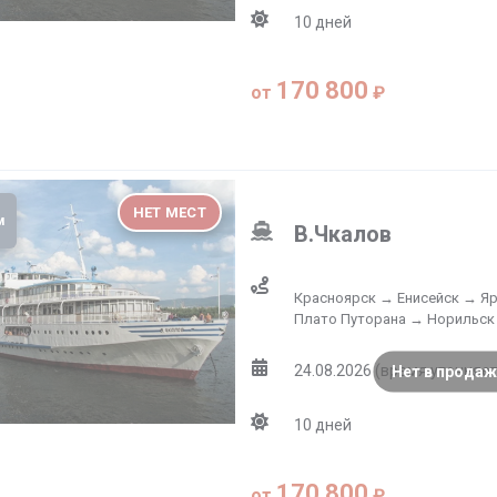
10
дней
170 800
от
₽
овершает круизы по Енисею, одной из самых длинных и по
городах следования обычно непродолжительные. Основные э
 в Красноярске, Дудинке, Норильске и по Путоранскому за
НЕТ МЕСТ
м
В.Чкалов
Красноярск → Енисейск → Я
Плато Путорана → Норильск
24.08.2026 (время уточняет
Нет в продаж
10
дней
170 800
от
₽