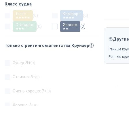
Класс судна
Люкс
Комфорт
(
0
)
(
0
)
★★★★★
★★★★
Стандарт
Эконом
(
0
)
(
2
)
★★★
★★
Другие
Только с рейтингом агентства Круизёр
Речные кру
Речные кру
Супер: 9+
(
0
)
Отлично: 8+
(
0
)
Очень хорошо: 7+
(
0
)
Хорошо: 6+
(
0
)
Неплохо: 5+
(
0
)