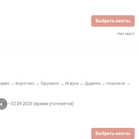
Выбрать каюты
Нет мест
лноводных рек мира, между Красноярском и Дудинкой. 
кскурсии проходят до начала круиза и после его 
поведнику.
рцево → Ворогово → Туруханск → Игарка → Дудинка → Норильск →
ся) – 02.09.2026 (время уточняется)
е
Выбрать каюты