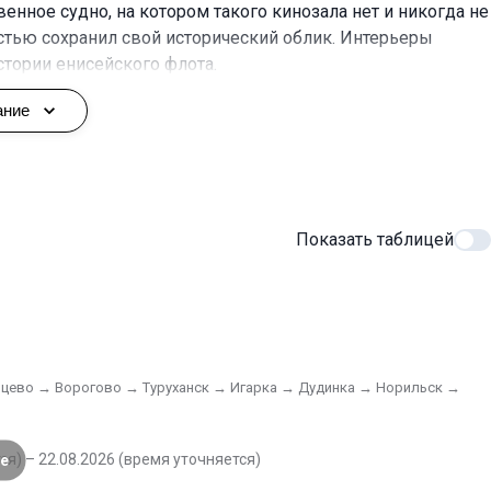
енное судно, на котором такого кинозала нет и никогда не 
остью сохранил свой исторический облик. Интерьеры 
тории енисейского флота.
ание
 В двухкомнатных «Люксах» предусмотрены все удобства.
Показать таблицей
акже находится бар.
рцево → Ворогово → Туруханск → Игарка → Дудинка → Норильск →
ожно провести время с близкими и друзьями. 
ся) – 22.08.2026 (время уточняется)
е