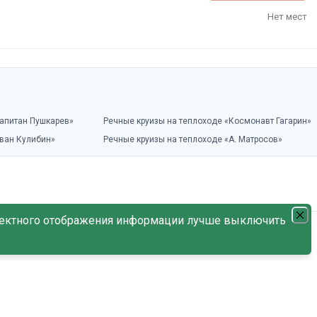
Нет мест
Капитан Пушкарев»
Речные круизы на теплоходе «Космонавт Гагарин»
Иван Кулибин»
Речные круизы на теплоходе «А. Матросов»
ектного отображения информации лучше выключить
С наличием мест
По дате возрастания