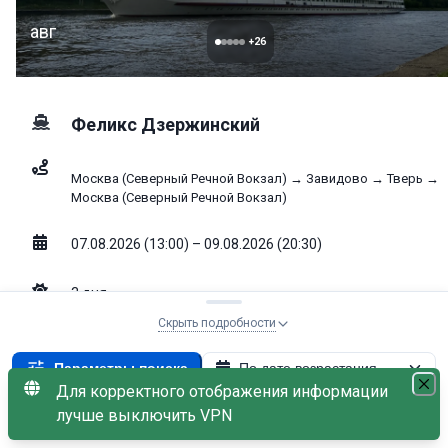
авг
+
26
Феликс Дзержинский
Москва (Северный Речной Вокзал) → Завидово → Тверь →
Москва (Северный Речной Вокзал)
07.08.2026 (13:00) – 09.08.2026 (20:30)
3
дня
Скрыть подробности
Выбрать к
33 400
от
₽
Параметры поиска
По дате возрастания
Свободно: 1
Для корректного отображения информации
Теплоход: Феликс Дзержинский
×
лучше выключить VPN
С наличием мест