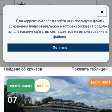
Поиск
Для корректной работы сайта мы используем файлы
Теплоход «Феликс Дзержинский» —
сохранения пользовательских настроек (cookies). Продолжая
использование сайта, вы соглашаетесь на
использование эти
расписание круизов и цены
файлов
.
Понятно
Круизы
Найдено
65
круизов
Показать таблицей
МАЛО МЕСТ
Стандарт
6.0
/10
07