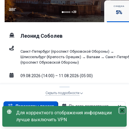
СКИДКА
авг
5
%
+
20
Леонид Соболев
Санкт-Петербург (проспект Обуховской Обороны) →
Шлиссельбург (Крепость Орешек) → Валаам → Санкт-Петер
(проспект Обуховской Обороны)
09.08.2026 (14:00) – 11.08.2026 (05:00)
3
дня
Скрыть подробности
Выбрать к
Параметры поиска
По дате возрастания
24 605
от
₽
Для корректного отображения информации
Свободно: 
Теплоход: Леонид Соболев
×
лучше выключить VPN
без скидки
25 900
₽
С наличием мест