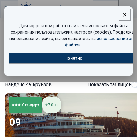
Поиск
Для корректной работы сайта мы используем файлы
Теплоход «Леонид Соболев» —
сохранения пользовательских настроек (cookies). Продолжая
использование сайта, вы соглашаетесь на
использование эти
расписание круизов и цены
файлов
.
Понятно
Круизы
Найдено
49
круизов
Показать таблицей
Стандарт
7.0
/10
09