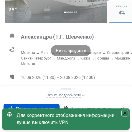
СКИДКА
авг
4
%
+
9
Александра (Т.Г. Шевченко)
Нет в продаже
Москва → Углич → Кузино → Петрозаводск → Свирьстрой 
Санкт-Петербург → Мандроги → Кижи → Горицы → Мышкин
Москва
10.08.2026 (11:30) – 20.08.2026 (12:00)
11
дней
Скрыть подробности
Выбрать к
Параметры поиска
По дате возрастания
203 824
от
₽
Для корректного отображения информации
Не
Теплоход: Александра (Т.Г. Шевченко)
×
лучше выключить VPN
без скидки
212 317
₽
С наличием мест