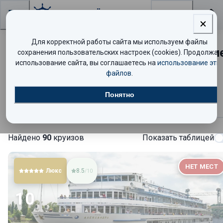
Поиск
Для корректной работы сайта мы используем файлы
Теплоход «Александра» — расписани
сохранения пользовательских настроек (cookies). Продолжая
использование сайта, вы соглашаетесь на
использование эти
круизов и цены
файлов
.
Понятно
Круизы
Найдено
90
круизов
Показать таблицей
НЕТ МЕСТ
Люкс
8.5
/10
10