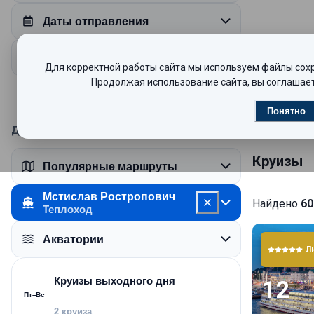
Даты отправления
Вас ждет п
Продолжительность круиза
Для корректной работы сайта мы используем файлы сохра
бутилирова
Продолжая использование сайта, вы соглашает
класса «Лю
количество
Авторск
Понятно
расслабляю
Дополнительные пожелания
Круизы
Популярные маршруты
Теплоход о
палубный а
Мстислав Ростропович
Найдено
60
это постоя
Теплоход
черта тепл
Акватории
ваш отдых 
Л
наслаждать
возможност
Круизы выходного дня
12
Пт–Вс
2 круиза