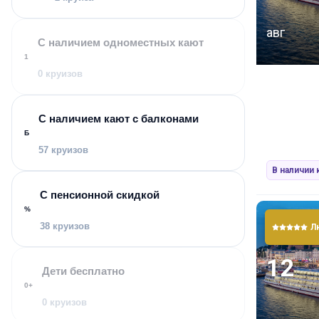
Питание в 
авг
борту гост
С наличием одноместных кают
Сибири. В 
1
круизов.
0 круизов
С наличием кают с балконами
Отличитель
Б
57 круизов
Лакон
В наличии 
Расши
Новая
С пенсионной скидкой
прогр
%
Преми
38 круизов
Л
попол
Питан
12
Дети бесплатно
тради
0+
свежи
0 круизов
Возмо