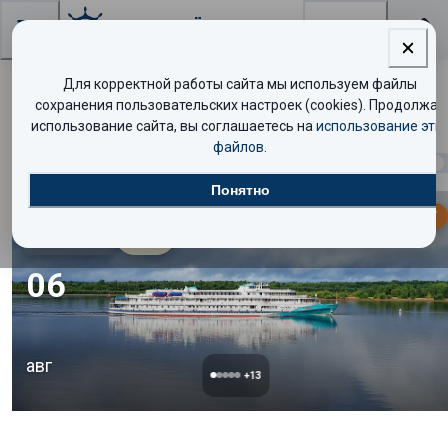
Поиск
Для корректной работы сайта мы используем файлы
Поиск круизов
сохранения пользовательских настроек (cookies). Продолжая
использование сайта, вы соглашаетесь на
использование эти
файлов
.
Найдено
2693
круиза
Показать таблицей
Понятно
МАЛО МЕСТ
Эконом
5.0
/10
06
авг
+
13