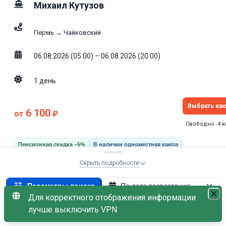
Михаил Кутузов
Пермь → Чайковский
06.08.2026 (05:00) – 06.08.2026 (20:00)
1
день
Выбрать ка
6 100
от
₽
Свободно: 4 
Пенсионная скидка −5%
В наличии одноместная каюта
Скрыть подробности
МАЛО МЕСТ
Параметры поиска
По дате возрастания
Эконом
Для корректного отображения информации
С пенсионной скидкой
×
06
лучше выключить VPN
С наличием мест