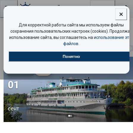
Поиск
Для корректной работы сайта мы используем файлы
Поиск круизов
сохранения пользовательских настроек (cookies). Продолжая
использование сайта, вы соглашаетесь на
использование эти
файлов
.
Найдено
868
круизов
Показать таблицей
Понятно
Эконом
3.5
/10
01
сент