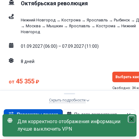
Октябрьская революция
Нижний Новгород → Кострома → Ярославль → Рыбинск → Д
→ Москва → Мышкин → Ярославль → Кострома → Нижний
Новгород
01.09.2027 (06:00) – 07.09.2027 (11:00)
8
дней
Выбрать ка
45 355
от
₽
Свободно: 34 
Скрыть подробности
Параметры поиска
По дате возрастания
Люкс
8.7
/10
Для корректного отображения информации
01.09.2027
×
лучше выключить VPN
01
С наличием мест