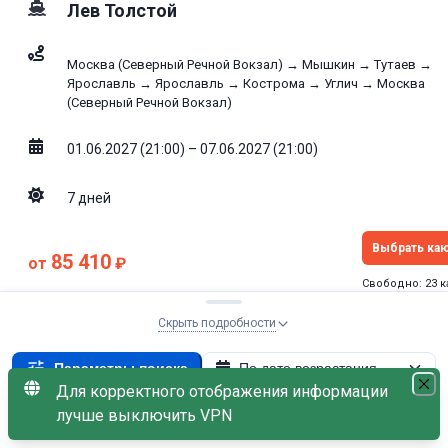
Лев Толстой
Москва (Северный Речной Вокзал) → Мышкин → Тутаев →
Ярославль → Ярославль → Кострома → Углич → Москва
(Северный Речной Вокзал)
01.06.2027 (21:00) – 07.06.2027 (21:00)
7
дней
Выбрать ка
85 410
от
₽
Свободно: 23 
без скидки
94 900
₽
Скрыть подробности
В наличии каюта с балконом
Параметры поиска
По дате возрастания
Для корректного отображения информации
01.06.2027
×
лучше выключить VPN
С наличием мест
Стандарт
7.0
/10