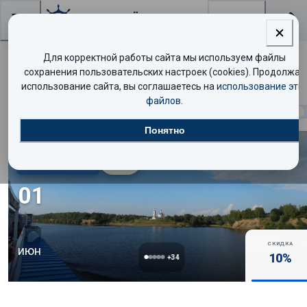
Поиск
Для корректной работы сайта мы используем файлы
Поиск круизов
сохранения пользовательских настроек (cookies). Продолжая
использование сайта, вы соглашаетесь на
использование эти
файлов
.
Найдено
3052
круиза
Показать таблицей
Понятно
Комфорт
8.8
/10
01
СКИДКА
июн
10
%
+
34