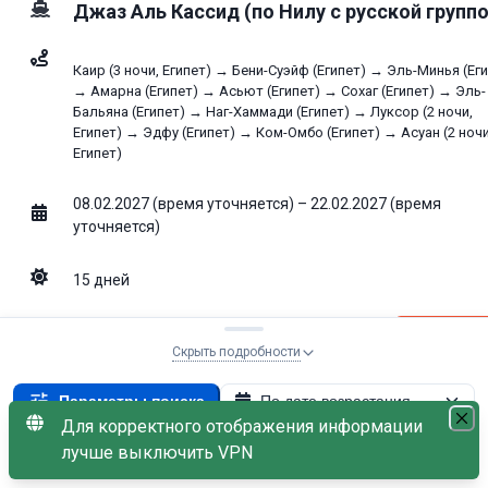
Джаз Аль Кассид (по Нилу с русской группо
Каир (3 ночи, Египет) → Бени-Суэйф (Египет) → Эль-Минья (Ег
→ Амарна (Египет) → Асьют (Египет) → Сохаг (Египет) → Эль-
Бальяна (Египет) → Наг-Хаммади (Египет) → Луксор (2 ночи,
Египет) → Эдфу (Египет) → Ком-Омбо (Египет) → Асуан (2 ночи
Египет)
08.02.2027 (время уточняется) – 22.02.2027 (время
уточняется)
15
дней
Выбрать ка
218 824
от
₽
Скрыть подробности
Свободно: 19
без скидки
245 835
₽
Параметры поиска
По дате возрастания
Для корректного отображения информации
В наличии одноместная каюта
01.02.2027
×
лучше выключить VPN
С наличием мест