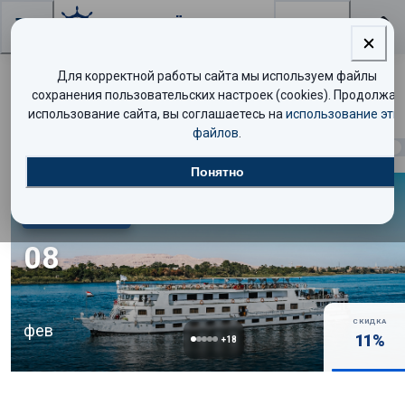
Поиск
Для корректной работы сайта мы используем файлы
Поиск круизов
сохранения пользовательских настроек (cookies). Продолжая
использование сайта, вы соглашаетесь на
использование эти
файлов
.
Найдено
3886
круизов
Показать таблицей
Понятно
Комфорт
08
СКИДКА
фев
11
%
+
18