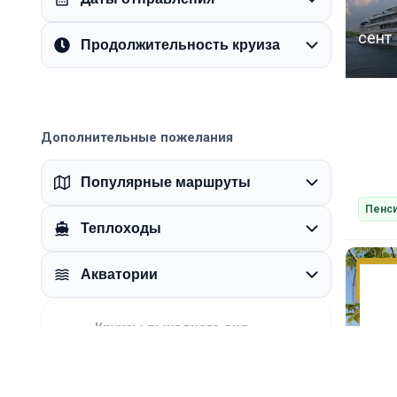
сент
Продолжительность круиза
Дополнительные пожелания
Популярные маршруты
Пенси
Теплоходы
Акватории
17
Круизы выходного дня
Пт–Вс
0 круизов