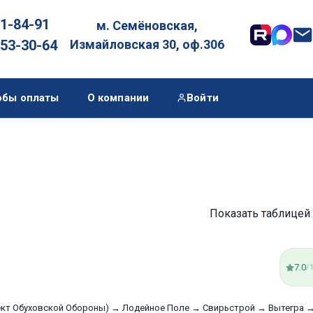
01-84-91
м. Семёновская,

053-30-64
Измайловская 30, оф.306
обы оплаты
О компании
Войти
Показать таблицей
7.0
/
пект Обуховской Обороны) → Лодейное Поле → Свирьстрой → Вытегра 