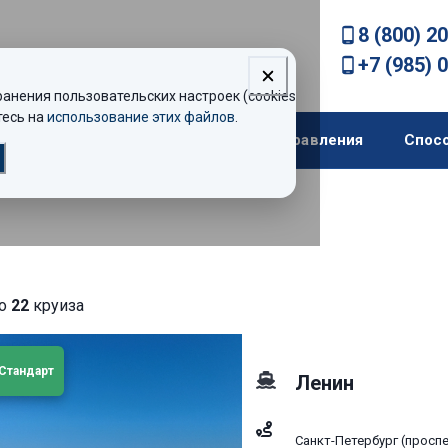
8 (800) 2
+7 (985) 
нения пользовательских настроек (cookies).
есь на
использование этих файлов
.
екомендации
Теплоходы
Направления
Спос
но
22
круиза
Стандарт
Ленин
Санкт-Петербург (прос