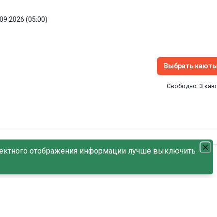
.09.2026 (05:00)
Выбрать кают
Свободно: 3 ка
ектного отображения информации лучше выключить
енков
8.5
/
С наличием мест
По дате возрастания
рьстрой → Кижи → Горицы → Ярославль → Кострома → Плес → Нижний
→ Казань → Болгар → Самара → Саратов