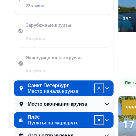
22 круиза
авг
Зарубежные круизы
0 круизов
Экспедиционные круизы
0 круизов
Пенси
Санкт-Петербург
Место начала круиза
Место окончания круиза
Плёс
17
Пункты на маршруте
Даты отправления