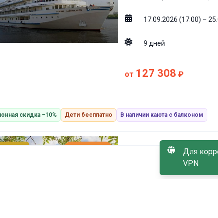
17.09.2026 (17:00) – 25
9
дней
127 308
от
₽
онная скидка −10%
Дети бесплатно
В наличии каюта с балконом
МАЛО МЕСТ
Для корр
Люкс
Генерал Лаврин
VPN
Санкт-Петербург → Сви
Новгород → Чебоксары 