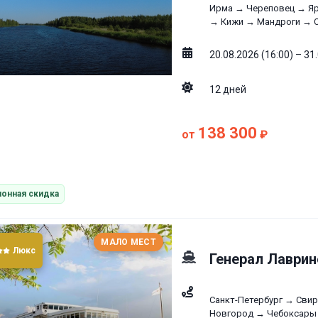
Ирма → Череповец → Яр
→ Кижи → Мандроги → С
20.08.2026 (16:00) – 31
12
дней
138 300
от
₽
онная скидка
МАЛО МЕСТ
Люкс
Генерал Лаврин
Санкт-Петербург → Сви
Новгород → Чебоксары