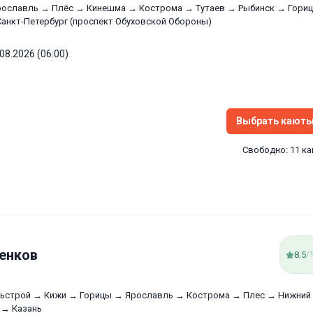
ославль → Плёс → Кинешма → Кострома → Тутаев → Рыбинск → Гори
анкт-Петербург (проспект Обуховской Обороны)
.08.2026 (06:00)
Выбрать кают
Свободно: 11 к
енков
8.5
/
рьстрой → Кижи → Горицы → Ярославль → Кострома → Плес → Нижний
 → Казань