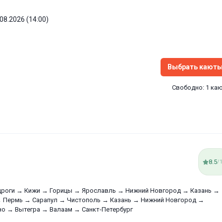
.08.2026 (14:00)
Выбрать кают
Свободно: 1 ка
8.5
/
дроги → Кижи → Горицы → Ярославль → Нижний Новгород → Казань →
→ Пермь → Сарапул → Чистополь → Казань → Нижний Новгород →
но → Вытегра → Валаам → Санкт-Петербург