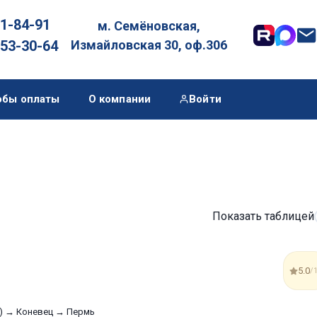
01-84-91
м. Семёновская,

053-30-64
Измайловская 30, оф.306
обы оплаты
О компании
Войти
Показать таблицей
5.0
/
ня) → Коневец → Пермь