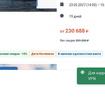
23.05.2027 (14:00) – 10
19
дней
230 688
от
₽
без скидки
259 200
₽
онная скидка −10%
Дети бесплатно
В наличии одноместная каюта
Для корр
Комфорт
Тихий Дон
VPN
Санкт-Петербург → Ман
Елабуга → Чайковский 
СКИДКА
11
%
23.05.2027 (14:00) – 01