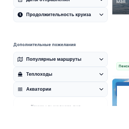
мая
Продолжительность круиза
Дополнительные пожелания
Популярные маршруты
Пенси
Теплоходы
Акватории
23
Круизы выходного дня
Пт–Вс
0 круизов
мая