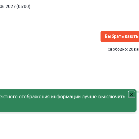
.06.2027 (05:00)
Выбрать кают
Свободно: 20 к
ектного отображения информации лучше выключить
8.5
/
С наличием мест
По дате возрастания
дроги → Кижи → Горицы → Ярославль → Нижний Новгород → Казань →
→ Пермь
.06.2027 (06:30)