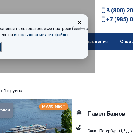
8 (800) 2
+7 (985) 
нения пользовательских настроек (cookies).
есь на
использование этих файлов
.
екомендации
Теплоходы
Направления
Спос
но
4
круиза
МАЛО МЕСТ
коном
Павел Бажов
Санкт-Петербург (1,5 д