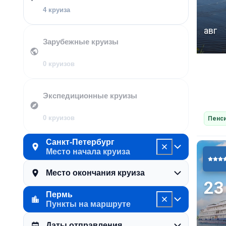
4 круиза
авг
Зарубежные круизы
0 круизов
Экспедиционные круизы
0 круизов
Пенси
Санкт-Петербург
Место начала круиза
Место окончания круиза
23
Пермь
Пункты на маршруте
Даты отправления