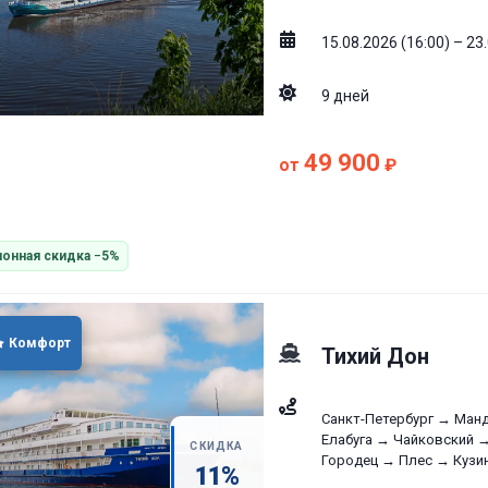
15.08.2026 (16:00) – 23
9
дней
49 900
от
₽
онная скидка −5%
Комфорт
Тихий Дон
Санкт-Петербург → Ман
Елабуга → Чайковский 
СКИДКА
Городец → Плес → Кузи
11
%