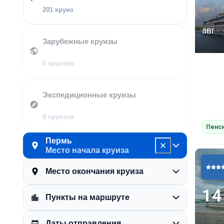
201 круиз
авг
Зарубежные круизы
0 круизов
Экспедиционные круизы
0 круизов
Пенси
Пермь
Место начала круиза
Место окончания круиза
14
Пункты на маршруте
Даты отправления