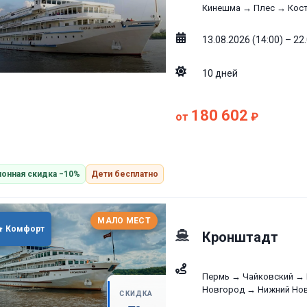
Кинешма → Плес → Кос
13.08.2026 (14:00) – 22
10
дней
180 602
от
₽
онная скидка −10%
Дети бесплатно
МАЛО МЕСТ
Комфорт
Кронштадт
Пермь → Чайковский →
Новгород → Нижний Но
СКИДКА