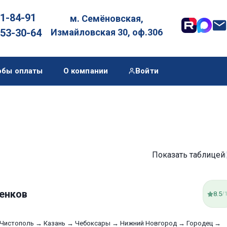
01-84-91
м. Семёновская,

053-30-64
Измайловская 30, оф.306
обы оплаты
О компании
Войти
Показать таблицей
енков
8.5
/
Чистополь → Казань → Чебоксары → Нижний Новгород → Городец →