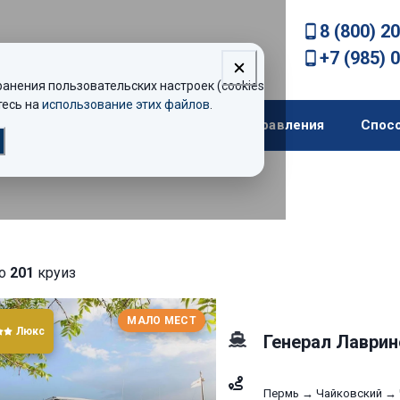
8 (800) 2
+7 (985) 
нения пользовательских настроек (cookies).
есь на
использование этих файлов
.
екомендации
Теплоходы
Направления
Спос
но
201
круиз
МАЛО МЕСТ
Люкс
Генерал Лаврин
Пермь → Чайковский → 