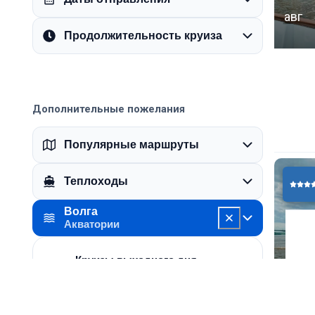
авг
Продолжительность круиза
Дополнительные пожелания
Популярные маршруты
Теплоходы
Волга
14
Акватории
Круизы выходного дня
Пт–Вс
авг
1 круиз