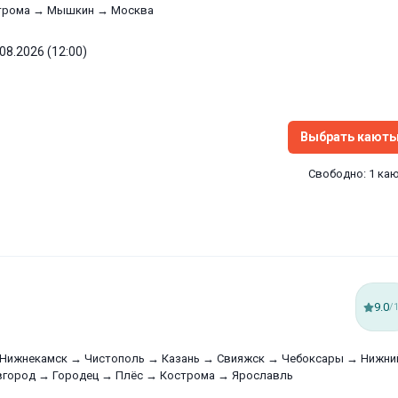
трома → Мышкин → Москва
.08.2026 (12:00)
Выбрать кают
Свободно: 1 ка
9.0
/
 Нижнекамск → Чистополь → Казань → Свияжск → Чебоксары → Нижни
вгород → Городец → Плёс → Кострома → Ярославль