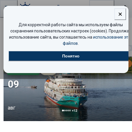
Поиск
Для корректной работы сайта мы используем файлы
Поиск круизов
сохранения пользовательских настроек (cookies). Продолжая
использование сайта, вы соглашаетесь на
использование эти
файлов
.
Найдено
240
круизов
Показать таблицей
Понятно
МАЛО МЕСТ
Стандарт
5.0
/10
09
авг
+
12