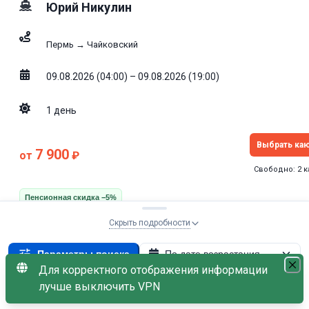
Юрий Никулин
Пермь → Чайковский
09.08.2026 (04:00) – 09.08.2026 (19:00)
1
день
Выбрать ка
7 900
от
₽
Свободно: 2 
Пенсионная скидка −5%
Скрыть подробности
Параметры поиска
По дате возрастания
Стандарт
6.2
/10
Для корректного отображения информации
Начало: Пермь
×
Кама
×
09
лучше выключить VPN
С наличием мест