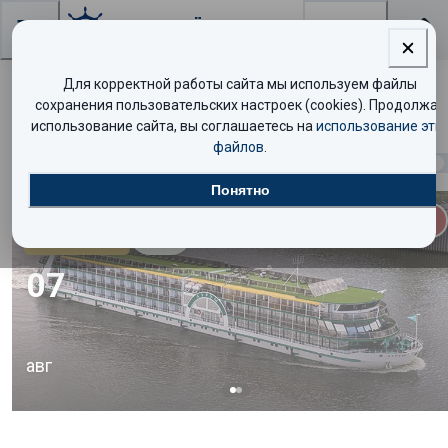
Поиск
Для корректной работы сайта мы используем файлы
Поиск круизов
сохранения пользовательских настроек (cookies). Продолжая
использование сайта, вы соглашаетесь на
использование эти
файлов
.
Найдено
38
круизов
Показать таблицей
Понятно
НЕТ МЕСТ
Люкс
8.6
/10
07
авг