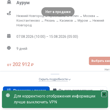
Аурум
Нет в продаже
Нижний Новгород → Ярославль → Углич → Москва →
Константиново → Рязань → Касимов → Муром → Нижний
Новгород
07.08.2026 (10:00) – 15.08.2026 (05:00)
9
дней
Выбрать ка
202 912
от
₽
Нет
Скрыть подробности
В наличии каюта с балконом
Параметры поиска
По дате возрастания
Для корректного отображения информации
Люкс
8.6
/10
Начало: Нижний Новгород
×
Ока
×
лучше выключить VPN
С наличием мест