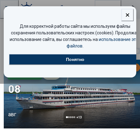
Поиск
Для корректной работы сайта мы используем файлы
Поиск круизов
сохранения пользовательских настроек (cookies). Продолжая
использование сайта, вы соглашаетесь на
использование эти
файлов
.
Найдено
717
круизов
Показать таблицей
Понятно
МАЛО МЕСТ
Стандарт
7.0
/10
08
авг
+
13