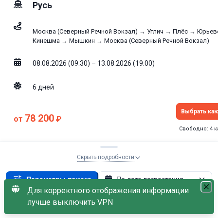
Русь
Москва (Северный Речной Вокзал) → Углич → Плёс → Юрьев
Кинешма → Мышкин → Москва (Северный Речной Вокзал)
08.08.2026 (09:30) – 13.08.2026 (19:00)
6
дней
Выбрать ка
78 200
от
₽
Свободно: 4 
Скрыть подробности
Комфорт
8.2
/10
Параметры поиска
По дате возрастания
Для корректного отображения информации
09
Начало: Москва
×
Стоянки: Мышкин
×
лучше выключить VPN
С наличием мест