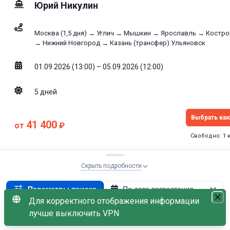
Юрий Никулин
Москва (1,5 дня) → Углич → Мышкин → Ярославль → Костр
→ Нижний Новгород → Казань (трансфер) Ульяновск
01.09.2026 (13:00) – 05.09.2026 (12:00)
5
дней
Выбрать ка
41 400
от
₽
Свободно: 1 
Пенсионная скидка −5%
Скрыть подробности
Параметры поиска
По дате возрастания
Эконом
3.2
Для корректного отображения информации
/10
01.09.2026
×
Начало: Москва
×
лучше выключить VPN
С наличием мест
01