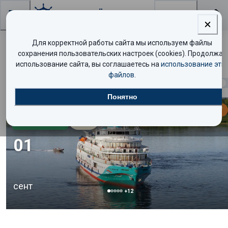
Поиск
Для корректной работы сайта мы используем файлы
Поиск круизов
сохранения пользовательских настроек (cookies). Продолжая
использование сайта, вы соглашаетесь на
использование эти
файлов
.
Найдено
1321
круиз
Показать таблицей
Понятно
МАЛО МЕСТ
Стандарт
5.0
/10
01
сент
+
12