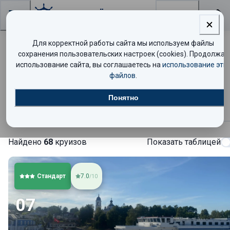
Поиск
Для корректной работы сайта мы используем файлы
Теплоход «Зосима Шашков» —
сохранения пользовательских настроек (cookies). Продолжая
использование сайта, вы соглашаетесь на
использование эти
расписание круизов и цены
файлов
.
Понятно
Круизы
Найдено
68
круизов
Показать таблицей
Стандарт
7.0
/10
07