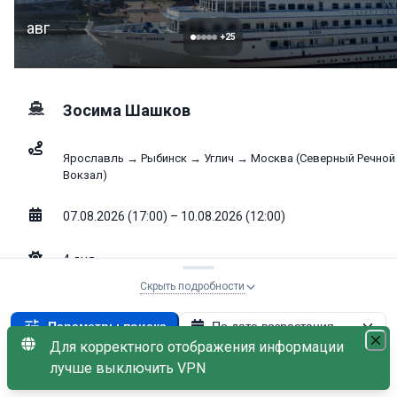
авг
+
25
Зосима Шашков
Ярославль → Рыбинск → Углич → Москва (Северный Речной
Вокзал)
07.08.2026 (17:00) – 10.08.2026 (12:00)
4
дня
Скрыть подробности
Выбрать к
45 700
от
₽
Параметры поиска
По дате возрастания
Свободно: 44
Для корректного отображения информации
Теплоход: Зосима Шашков
×
лучше выключить VPN
С наличием мест