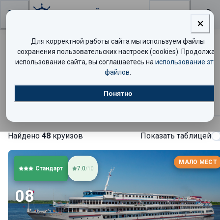
Поиск
Для корректной работы сайта мы используем файлы
Теплоход «Русь» — расписание
сохранения пользовательских настроек (cookies). Продолжая
использование сайта, вы соглашаетесь на
использование эти
круизов и цены
файлов
.
Понятно
Круизы
Найдено
48
круизов
Показать таблицей
МАЛО МЕСТ
Стандарт
7.0
/10
08