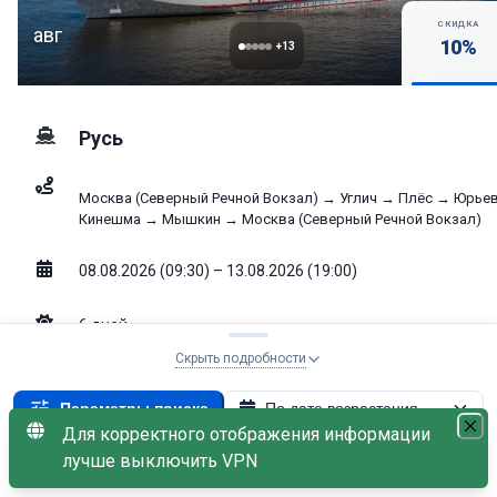
СКИДКА
авг
10
%
+
13
Русь
Москва (Северный Речной Вокзал) → Углич → Плёс → Юрье
Кинешма → Мышкин → Москва (Северный Речной Вокзал)
08.08.2026 (09:30) – 13.08.2026 (19:00)
6
дней
Скрыть подробности
Выбрать к
70 380
от
₽
Параметры поиска
По дате возрастания
Свободно: 3
Для корректного отображения информации
без скидки
78 200
₽
Теплоход: Русь
×
лучше выключить VPN
С наличием мест