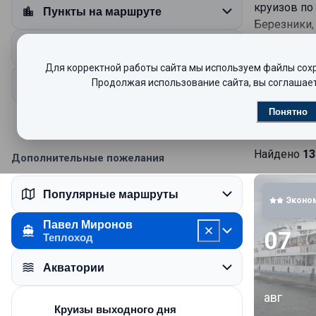
круизов по
Пункты на маршруте
Березники,
Даты отправления
В 2018 год
Для корректной работы сайта мы используем файлы сохра
помещений,
Продолжая использование сайта, вы соглашает
Продолжительность круиза
Круизы
Понятно
РАЗМЕЩЕ
Для комфор
Найдено
13
Дополнительные пожелания
частичными
Популярные маршруты
4 каюты «Д
Эконо
до 4-х чело
Павел Миронов
07
Теплоход
8 кают «По
Акватории
10 двухмес
авг
5 одномест
Круизы выходного дня