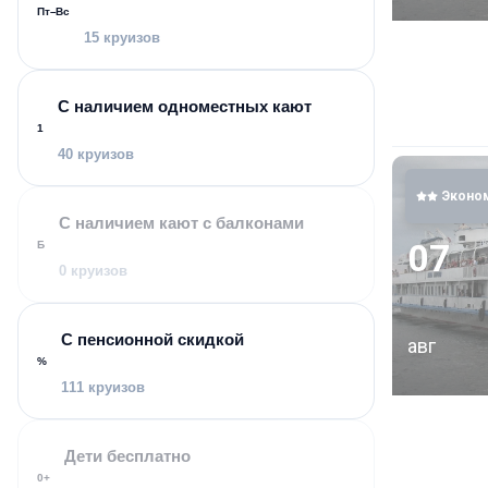
Пт–Вс
Все каюты 
15 круизов
С наличием одноместных кают
ПИТАНИЕ
1
Трехразово
40 круизов
гостей ест
Эконо
Два рестор
С наличием кают с балконами
07
Б
0 круизов
РАЗВЛЕЧЕ
С пенсионной скидкой
авг
Каждый ден
%
командные 
111 круизов
вечера, тв
Самых юных
Дети бесплатно
0+