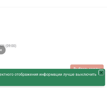
026 (09:00)
е
Выбрать каюты
ектного отображения информации лучше выключить
Нет мест
С наличием мест
По дате возрастания