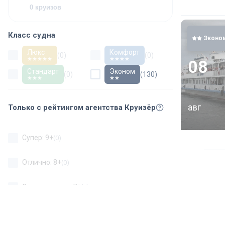
0 круизов
Класс судна
Эконо
Люкс
Комфорт
(
0
)
(
0
)
★★★★★
★★★★
08
Стандарт
Эконом
(
0
)
(
130
)
★★★
★★
авг
Только с рейтингом агентства Круизёр
Супер: 9+
(
0
)
Отлично: 8+
(
0
)
Очень хорошо: 7+
(
0
)
Хорошо: 6+
(
0
)
Эконо