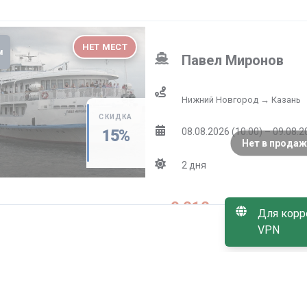
НЕТ МЕСТ
м
Павел Миронов
Нижний Новгород → Казань
СКИДКА
08.08.2026 (10:00) – 09.08.2
15
%
Нет в продаж
2
дня
9 010
от
₽
Для корр
VPN
без скидки
10 600
₽
МАЛО МЕСТ
м
Павел Миронов