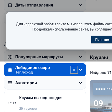
Даты отправления
Продолжительность круиза
Теплоход п
Для корректной работы сайта мы используем файлы сохра
названиях 
Продолжая использование сайта, вы соглашает
занятие по
Авторск
Понятно
Дополнительные пожелания
РАЗМЕЩЕ
Круизы
Популярные маршруты
В каютах т
Есть как м
Лебединое озеро
Теплоход
Найдено
71
На средней
на шлюпочн
Акватории
Ко
Круизы выходного дня
09
ПИТАНИЕ
Пт–Вс
20 круизов