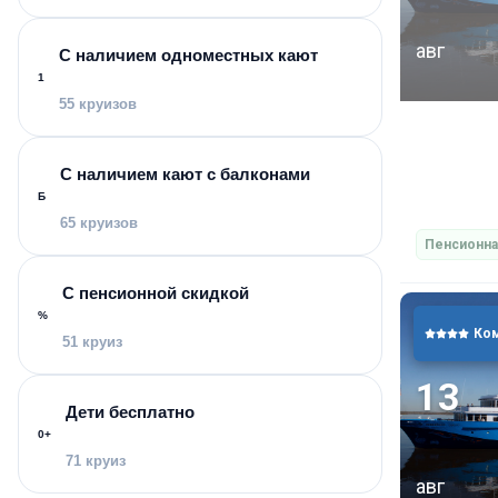
На борту те
блюда от ш
авг
С наличием одноместных кают
Если у вас
1
менеджеру 
55 круизов
в ресторан
себя вкусн
С наличием кают с балконами
приготовле
Б
65 круизов
Пенсионна
РАЗВЛЕЧЕ
С пенсионной скидкой
К услугам 
%
Ко
йогой, кам
51 круиз
разнообраз
13
занятия йог
Дети бесплатно
баре вам п
0+
71 круиз
авг