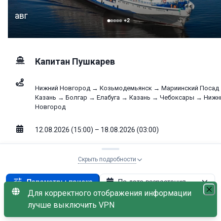
авг
+
2
Капитан Пушкарев
Нижний Новгород → Козьмодемьянск → Мариинский Посад
Казань → Болгар → Елабуга → Казань → Чебоксары → Нижн
Новгород
12.08.2026 (15:00) – 18.08.2026 (03:00)
7
дней
Скрыть подробности
Выбрать к
Параметры поиска
По дате возрастания
47 200
от
₽
Для корректного отображения информации
Свободно: 1
Теплоход: Капитан Пушкарев
×
лучше выключить VPN
С наличием мест
Пенсионная скидка −5%