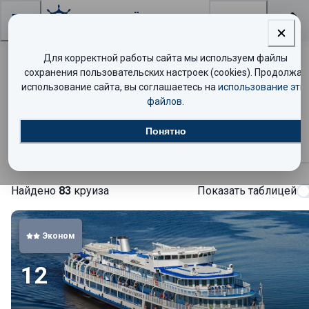
Поиск
Для корректной работы сайта мы используем файлы
Теплоход «Капитан Пушкарев» —
сохранения пользовательских настроек (cookies). Продолжая
использование сайта, вы соглашаетесь на
использование эти
расписание круизов и цены
файлов
.
Понятно
Круизы
Найдено
83
круиза
Показать таблицей
Эконом
12