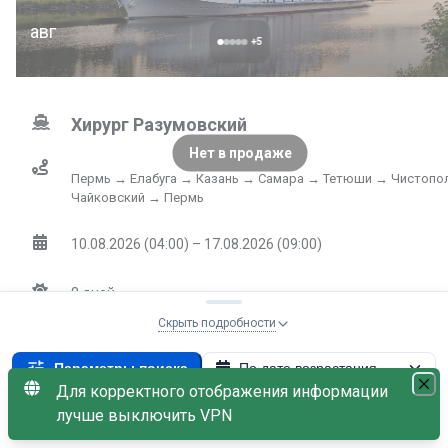
авг
+
5
Хирург Разумовский
Нет в продаже
Пермь → Елабуга → Казань → Самара → Тетюши → Чистопо
Чайковский → Пермь
10.08.2026 (04:00) – 17.08.2026 (09:00)
8
дней
Скрыть подробности
Выбрать к
60 600
от
₽
Параметры поиска
По дате возрастания
Не
Для корректного отображения информации
Теплоход: Хирург Разумовский
×
лучше выключить VPN
С наличием мест
Пенсионная скидка −5%