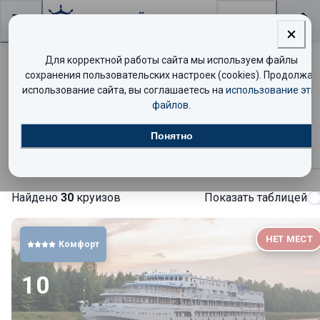
Поиск
Для корректной работы сайта мы используем файлы
Теплоход «Хирург Разумовский» —
сохранения пользовательских настроек (cookies). Продолжая
использование сайта, вы соглашаетесь на
использование эти
расписание круизов и цены
файлов
.
Понятно
Круизы
Найдено
30
круизов
Показать таблицей
НЕТ МЕСТ
Комфорт
10