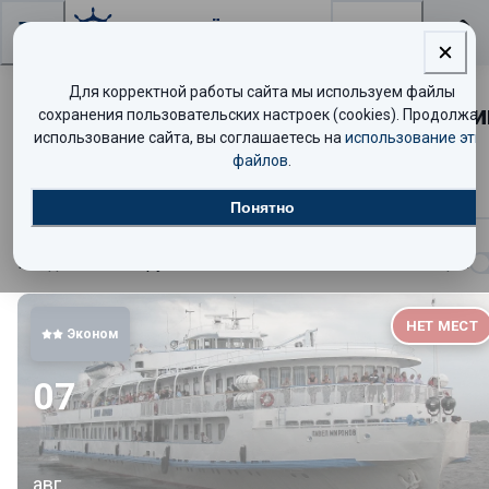
Поиск
Для корректной работы сайта мы используем файлы
Расписание речных круизов по Росси
сохранения пользовательских настроек (cookies). Продолжая
использование сайта, вы соглашаетесь на
использование эти
файлов
.
Круизы
Описание
Понятно
Найдено
6907
круизов
Показать таблицей
НЕТ МЕСТ
Эконом
07
авг