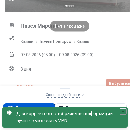
Павел Миронов
Нет в продаже
Казань → Нижний Новгород → Казань
07.08.2026 (05:00) – 09.08.2026 (09:00)
3
дня
Выбрать к
22 400
от
₽
Не
Скрыть подробности
По дате возрастания
Параметры поиска
Для корректного отображения информации
НЕТ МЕСТ
лучше выключить VPN
Эконом
С наличием мест