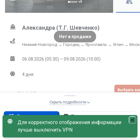
4
%
+
9
Александра (Т.Г. Шевченко)
Нет в продаже
Нижний Новгород → Городец → Ярославль → Углич → Моск
06.08.2026 (05:30) – 09.08.2026 (10:00)
4
дня
Выбрать к
59 965
от
₽
Не
Скрыть подробности
без скидки
62 464
₽
По дате возрастания
Параметры поиска
Пенсионная скидка −10%
Дети бесплатно
Для корректного отображения информации
лучше выключить VPN
С наличием мест