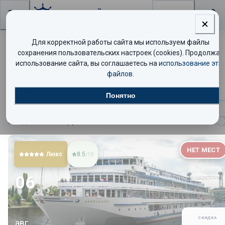
Поиск
Для корректной работы сайта мы используем файлы
Круизы с акцией "Дети бесплатно"
сохранения пользовательских настроек (cookies). Продолжая
использование сайта, вы соглашаетесь на
использование эти
файлов
.
Круизы
Описание
Понятно
Найдено
1249
круизов
Показать таблицей
НЕТ МЕСТ
Люкс
8.5
/10
06
СКИДКА
авг