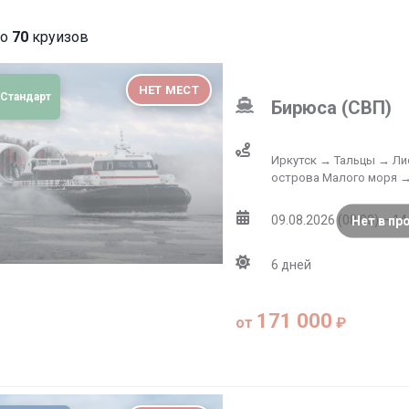
но
70
круизов
НЕТ МЕСТ
Стандарт
Бирюса (СВП)
Иркутск → Тальцы → Ли
острова Малого моря →
09.08.2026 (08:00) – 14
Нет в пр
6
дней
171 000
от
₽