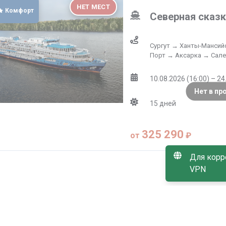
НЕТ МЕСТ
Комфорт
Северная сказ
Сургут → Ханты-Мансий
Порт → Аксарка → Сал
10.08.2026 (16:00) – 24
Нет в пр
15
дней
325 290
от
₽
Для корр
VPN
ионная скидка −3%
Дети бесплатно
НЕТ МЕСТ
Комфорт
Северная сказ