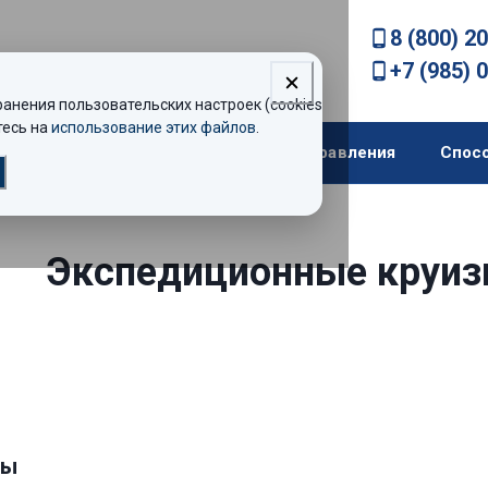
8 (800) 2
+7 (985) 
нения пользовательских настроек (cookies).
есь на
использование этих файлов
.
екомендации
Теплоходы
Направления
Спос
Экспедиционные круи
зы