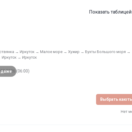
Показать таблицей
ствянка → Иркутск → Малое море → Хужир → Бухты Большого моря →
 Иркутск → Иркутск
.08.2026 (06:00)
одаже
Выбрать кают
Нет м