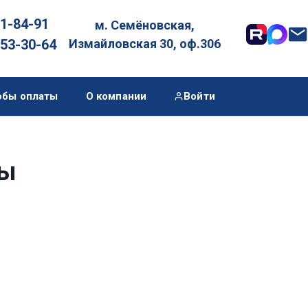
01-84-91
м. Семёновская,

053-30-64
Измайловская 30, оф.306
обы оплаты
О компании
Войти
зы