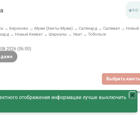
ка
9.0
/
ск → Березово → Мужи (Ханты-Мужи) → Салехард → Салемал → Новый
ехард → Новый Киеват → Шеркалы → Уват → Тобольск
.08.2026 (06:00)
одаже
Выбрать кают
Нет м
ектного отображения информации лучше выключить
С наличием мест
По дате возрастания
ка
9.0
/