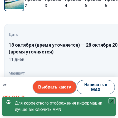
Даты
18 октября
(время уточняется)
—
28 октября 20
(время уточняется)
11
дней
Маршрут
Пекин (3 дня, экскурсионный тур, Китай) →
Написать в
от
Выбрать каюту
Круиз по реке Янцзы (5 дней): Ичан (Китай) →
MAX
Ушань (Китай) → Фэнцзе (Китай) → Фэнду (Ки
281 946
₽
→ Чунцин (Китай) → Шанхай (3 дня,
Для корректного отображения информации
экскурсионный тур, Китай)
лучше выключить VPN
за 1 гостя
Нажмите, чтобы посмотреть программу по дням