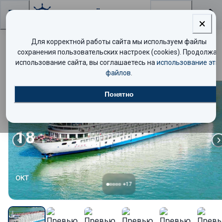
Поиск
Для корректной работы сайта мы используем файлы
По Китаю и Янцзы без визы
сохранения пользовательских настроек (cookies). Продолжая
использование сайта, вы соглашаетесь на
использование эти
файлов
.
Понятно
Комфорт
18
окт
+
17