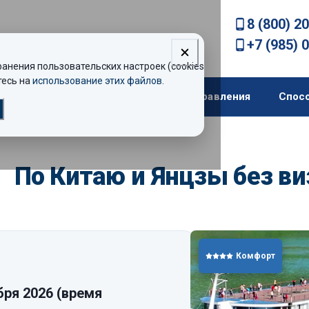
8 (800) 2
+7 (985) 
нения пользовательских настроек (cookies).
есь на
использование этих файлов
.
екомендации
Теплоходы
Направления
Спос
По Китаю и Янцзы без в
Комфорт
бря 2026
(время