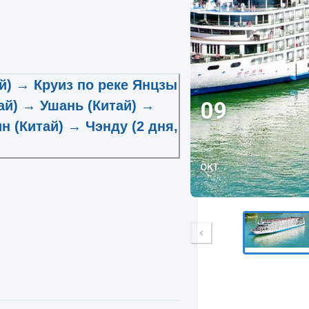
ай) → Круиз по реке Янцзы
09
тай) → Ушань (Китай) →
н (Китай) → Чэнду (2 дня,
окт