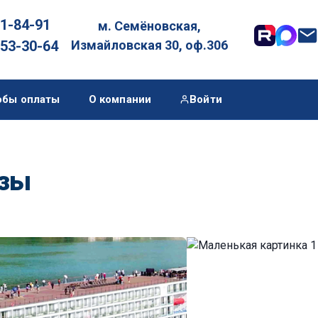
01-84-91
м. Семёновская,

053-30-64
Измайловская 30, оф.306
обы оплаты
О компании
Войти
изы