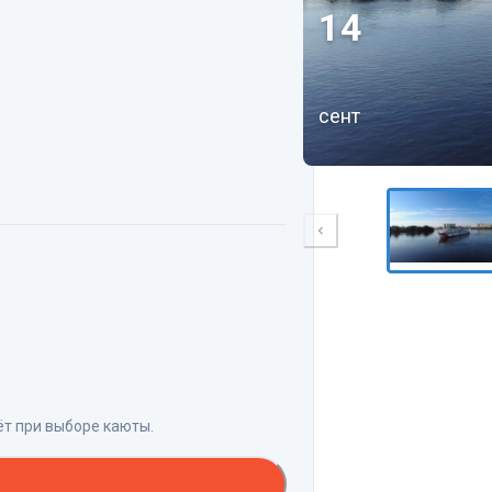
14
сент
ёт при выборе каюты.