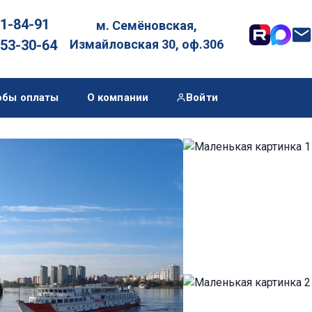
01-84-91
м. Семёновская,

053-30-64
Измайловская 30, оф.306
обы оплаты
О компании
Войти