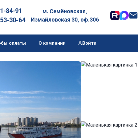
01-84-91
м. Семёновская,

053-30-64
Измайловская 30, оф.306
обы оплаты
О компании
Войти