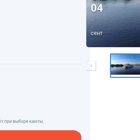
04
сент
ёт при выборе каюты.