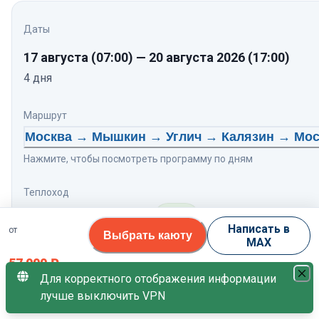
Даты
17 августа
(07:00)
—
20 августа 2026
(17:00)
4
дня
Маршрут
Москва → Мышкин → Углич → Калязин → Мос
Нажмите, чтобы посмотреть программу по дням
Теплоход
Принцесса Анабелла
8.3
/10
Написать в
от
Выбрать каюту
MAX
Свободных кают
57 000
₽
Для корректного отображения информации
21 каюта
лучше выключить VPN
за 1 гостя