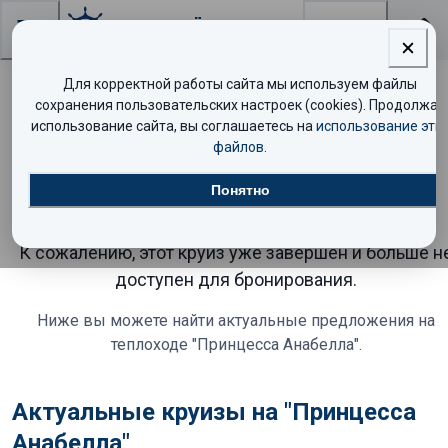
Поиск
Для корректной работы сайта мы используем файлы
сохранения пользовательских настроек (cookies). Продолжая
Круиз на теплоходе
использование сайта, вы соглашаетесь на
использование эти
файлов
.
"Принцесса Анабелла"
Понятно
завершён
К сожалению, этот круиз уже завершён и больше н
доступен для бронирования.
Ниже вы можете найти актуальные предложения
на
теплоходе "Принцесса Анабелла"
.
Актуальные круизы на "Принцесса
Анабелла"