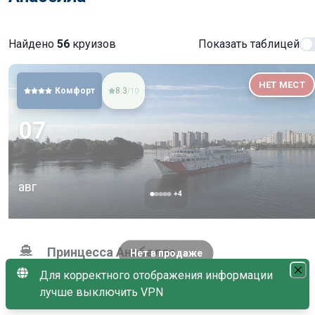
Найдено
56
круизов
Показать таблицей
НЕТ МЕСТ
Комфорт
8.3
/10
07
авг
+
4
Принцесса Анабелла
Нет в продаже
Для корректного отображения информации
Москва → Тверь → Завидово → Москва
лучше выключить VPN