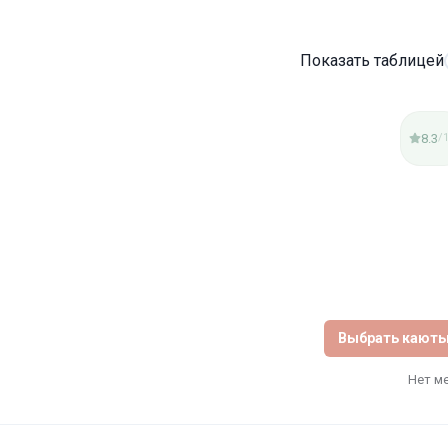
Показать таблицей
8.3
/
Выбрать кают
Нет м