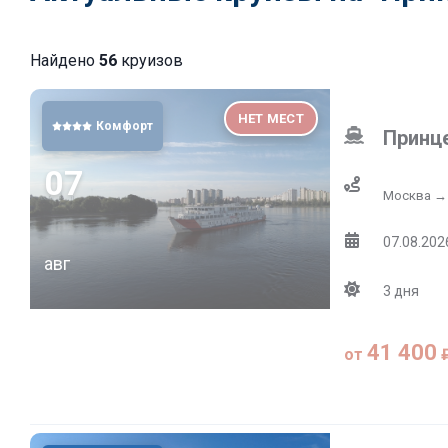
Найдено
56
круизов
НЕТ МЕСТ
Комфорт
Принц
07
Москва →
07.08.2026
авг
3
дня
41 400
от