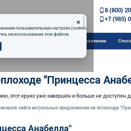
8 (800) 2
+7 (985) 
нения пользовательских настроек (cookies).
есь на
использование этих файлов
.
екомендации
Теплоходы
Направления
Спос
еплоходе "Принцесса Анаб
ию, этот круиз уже завершён и больше не доступен 
можете найти актуальные предложения
на теплоходе "При
нцесса Анабелла"