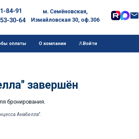
01-84-91
м. Семёновская,

053-30-64
Измайловская 30, оф.306
обы оплаты
О компании
Войти
елла" завершён
для бронирования.
нцесса Анабелла"
.