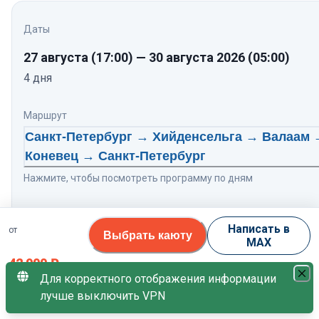
Даты
27 августа
(17:00)
—
30 августа 2026
(05:00)
4
дня
Маршрут
Санкт-Петербург → Хийденсельга → Валаам 
Коневец → Санкт-Петербург
Нажмите, чтобы посмотреть программу по дням
Теплоход
Написать в
от
Выбрать каюту
Тихий Дон
8.5
/10
MAX
42 900
₽
Свободных кают
Для корректного отображения информации
лучше выключить VPN
за 1 гостя
44 каюты