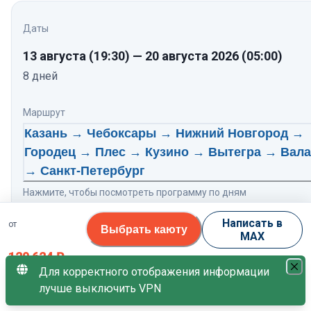
Даты
13 августа
(19:30)
—
20 августа 2026
(05:00)
8
дней
Маршрут
Казань → Чебоксары → Нижний Новгород →
Городец → Плес → Кузино → Вытегра → Вал
→ Санкт-Петербург
Нажмите, чтобы посмотреть программу по дням
Написать в
от
Теплоход
Выбрать каюту
MAX
Тихий Дон
8.5
/10
120 624
₽
Для корректного отображения информации
Свободных кают
лучше выключить VPN
за 1 гостя