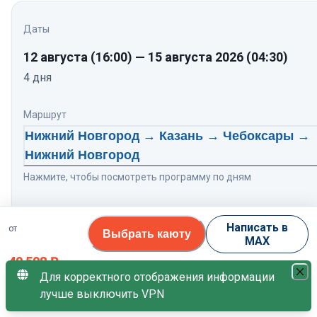
Даты
12 августа
(16:00)
—
15 августа 2026
(04:30)
4
дня
Маршрут
Нижний Новгород → Казань → Чебоксары →
Нижний Новгород
Нажмите, чтобы посмотреть программу по дням
Теплоход
Написать в
от
Выбрать каюту
Тихий Дон
8.5
/10
MAX
49 598
₽
Свободных кают
Для корректного отображения информации
лучше выключить VPN
за 1 гостя
0 кают