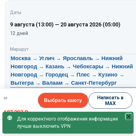
Даты
9 августа
(13:00)
—
20 августа 2026
(05:00)
12
дней
Маршрут
Москва → Углич → Ярославль → Нижний
Новгород → Казань → Чебоксары → Нижний
Новгород → Городец → Плес → Кузино →
Вытегра → Валаам → Санкт-Петербург
Нажмите, чтобы посмотреть программу по дням
Написать в
от
Выбрать каюту
MAX
Теплоход
187 397
₽
Тихий Дон
Для корректного отображения информации
8.5
/10
лучше выключить VPN
за 1 гостя
Свободных кают