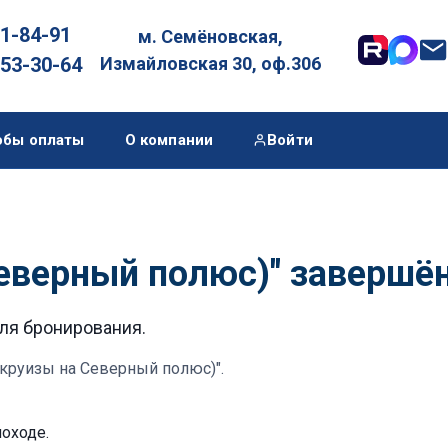
01-84-91
м. Семёновская,

053-30-64
Измайловская 30, оф.306
обы оплаты
О компании
Войти
Северный полюс)" завершё
для бронирования.
(круизы на Северный полюс)"
.
лоходе
.