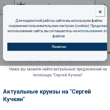
Поиск
Для корректной работы сайта мы используем файлы
сохранения пользовательских настроек (cookies). Продолжая
Круиз на теплоходе "Сергей
использование сайта, вы соглашаетесь на
использование эти
файлов
.
Кучкин" завершён
Понятно
К сожалению, этот круиз уже завершён и больше н
доступен для бронирования.
Ниже вы можете найти актуальные предложения
на
теплоходе "Сергей Кучкин"
.
Актуальные круизы на "Сергей
Кучкин"