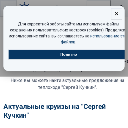
Поиск
Для корректной работы сайта мы используем файлы
сохранения пользовательских настроек (cookies). Продолжая
Круиз на теплоходе "Сергей
использование сайта, вы соглашаетесь на
использование эти
файлов
.
Кучкин" завершён
Понятно
К сожалению, этот круиз уже завершён и больше н
доступен для бронирования.
Ниже вы можете найти актуальные предложения
на
теплоходе "Сергей Кучкин"
.
Актуальные круизы на "Сергей
Кучкин"