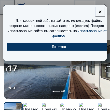
Поиск
Для корректной работы сайта мы используем файлы
Енисейское путешествие с SimpleWine
сохранения пользовательских настроек (cookies). Продолжая
использование сайта, вы соглашаетесь на
использование эти
файлов
.
Понятно
Люкс
17
сент
+
41