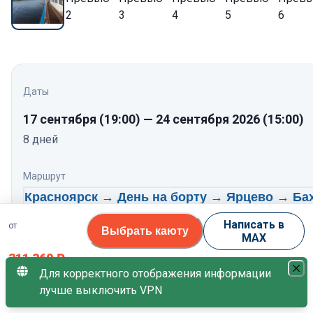
Даты
17 сентября
(19:00)
—
24 сентября 2026
(15:00)
8
дней
Маршрут
Красноярск → День на борту → Ярцево → Ба
→ Ворогово → Енисейск → Галанино →
Написать в
от
Выбрать каюту
Барабаново → Красноярск
MAX
311 360
Нажмите, чтобы посмотреть программу по дням
₽
Для корректного отображения информации
Теплоход
лучше выключить VPN
за 1 гостя