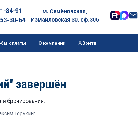
01-84-91
м. Семёновская,

053-30-64
Измайловская 30, оф.306
обы оплаты
О компании
Войти
ий" завершён
для бронирования.
аксим Горький"
.