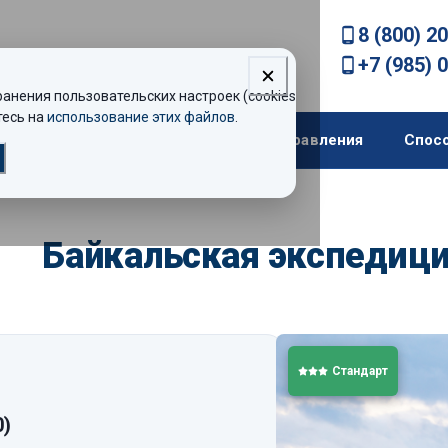
8 (800) 2
+7 (985) 
нения пользовательских настроек (cookies).
есь на
использование этих файлов
.
екомендации
Теплоходы
Направления
Спос
Байкальская экспедиц
Стандарт
0)