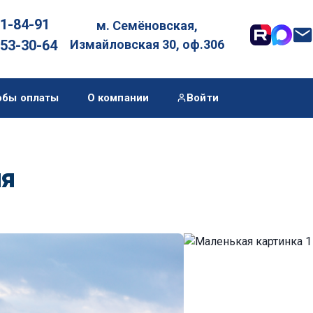
01-84-91
м. Семёновская,

053-30-64
Измайловская 30, оф.306
обы оплаты
О компании
Войти
ия