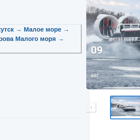
кутск → Малое море →
рова Малого моря →
09
авг