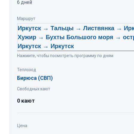
6
дней
Маршрут
Иркутск → Тальцы → Листвянка → Ир
Хужир → Бухты Большого моря → ост
Иркутск → Иркутск
Нажмите, чтобы посмотреть программу по дням
Теплоход
Бирюса (СВП)
Свободных кают
0 кают
Цена