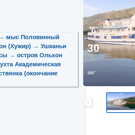
) → мыс Половинный
30
он (Хужир) → Ушканьи
усы → остров Ольхон
бухта Академическая
авг
ствянка (окончание