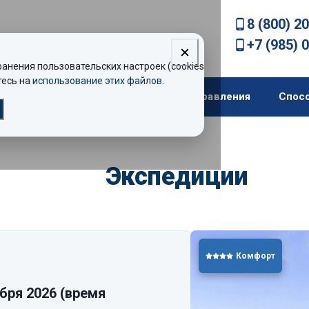
8 (800) 2
+7 (985) 
нения пользовательских настроек (cookies).
есь на
использование этих файлов
.
екомендации
Теплоходы
Направления
Спос
Экспедиции
Комфорт
бря 2026
(время