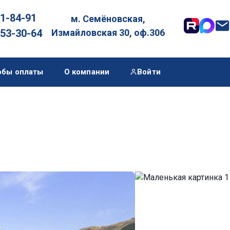
01-84-91
м. Семёновская,

053-30-64
Измайловская 30, оф.306
обы оплаты
О компании
Войти