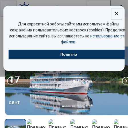
Поиск
Для корректной работы сайта мы используем файлы
Соловецкий архипелаг и Рускеала
сохранения пользовательских настроек (cookies). Продолжая
использование сайта, вы соглашаетесь на
использование эти
файлов
.
Понятно
Стандарт
17
сент
+
6