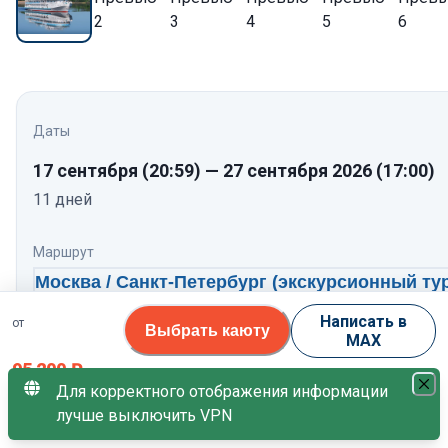
Даты
17 сентября
(20:59)
—
27 сентября 2026
(17:00)
11
дней
Маршрут
Москва / Санкт-Петербург (экскурсионный ту
Рускеала - Сортавала) → Петрозаводск → Ки
Написать в
от
Выбрать каюту
→ Соловецкие острова (3 дня) → Петрозавод
MAX
→ Мышкин → Москва
95 200
₽
Для корректного отображения информации
Нажмите, чтобы посмотреть программу по дням
лучше выключить VPN
за 1 гостя
Теплоход