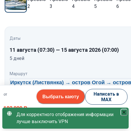
Даты
11 августа
(07:30)
—
15 августа 2026
(07:00)
5
дней
Маршрут
Иркутск (Листвянка) → остров Огой → остро
Ольхон → бухта Академическая → бухта
Написать в
от
Выбрать каюту
Бабушка → Иркутск
MAX
102 900
Нажмите, чтобы посмотреть программу по дням
₽
Для корректного отображения информации
Теплоход
лучше выключить VPN
за 1 гостя
Александр Великий