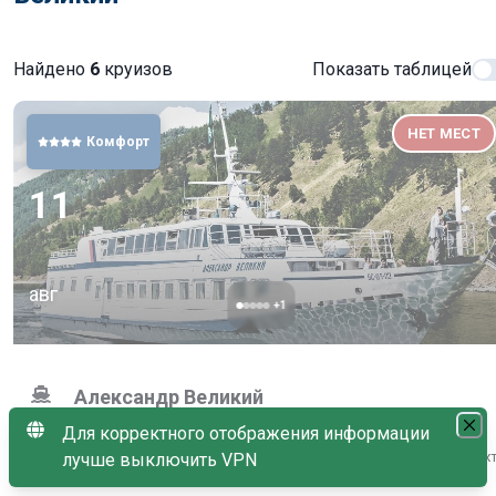
Найдено
6
круизов
Показать таблицей
НЕТ МЕСТ
Комфорт
11
авг
+
1
Александр Великий
Нет в продаже
Для корректного отображения информации
Иркутск (Листвянка) → остров Огой → остров Ольхон → бух
лучше выключить VPN
Академическая → бухта Бабушка → Иркутск