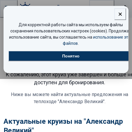
Поиск
Для корректной работы сайта мы используем файлы
сохранения пользовательских настроек (cookies). Продолжая
Круиз на теплоходе
использование сайта, вы соглашаетесь на
использование эти
файлов
.
"Александр Великий"
Понятно
завершён
К сожалению, этот круиз уже завершён и больше н
доступен для бронирования.
Ниже вы можете найти актуальные предложения
на
теплоходе "Александр Великий"
.
Актуальные круизы на "Александр
Великий"